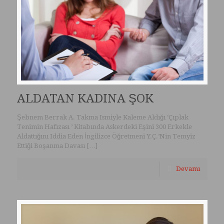
ALDATAN KADINA ŞOK
Şebnem Berrak A. Takma Ismiyle Kaleme Aldığı ‘Çıplak
Tenimin Hafızası ’ Kitabında Askerdeki Eşini 300 Erkekle
Aldattığını Iddia Eden İngilizce Öğretmeni Y.Ç.’Nin Temyiz
Ettiği Boşanma Davası
[…]
Devamı