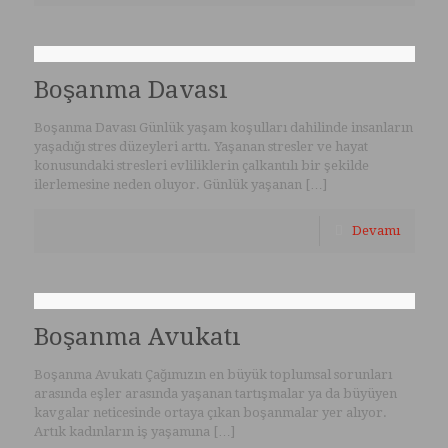
Boşanma Davası
Boşanma Davası Günlük yaşam koşulları dahilinde insanların
yaşadığı stres düzeyleri arttı. Yaşanan stresler ve hayat
konusundaki stresleri evliliklerin çalkantılı bir şekilde
ilerlemesine neden oluyor. Günlük yaşanan
[…]
Devamı
Boşanma Avukatı
Boşanma Avukatı Çağımızın en büyük toplumsal sorunları
arasında eşler arasında yaşanan tartışmalar ya da büyüyen
kavgalar neticesinde ortaya çıkan boşanmalar yer alıyor.
Artık kadınların iş yaşamına
[…]