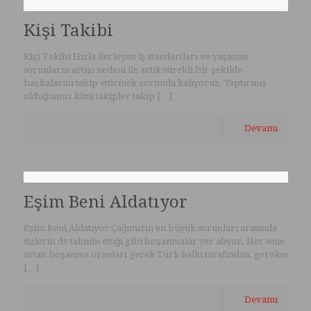
Kişi Takibi
Kişi Takibi Hızla ilerleyen iş standartları ve yaşanan
sorunların artışı nedeni ile artık sürekli bir şekilde
başkalarını takip ettirmek zorunda kalıyoruz. Yaptırmış
olduğumuz kimi takipler takip
[…]
Devamı
Eşim Beni Aldatıyor
Eşim Beni Aldatıyor Çağımızın en büyük sorunları arasında
sizlerin de tahmin ettiği gibi boşanmalar yer alıyor. Her sene
artan boşanma oranları gerek Türk halkı tarafından, gerekse
[…]
Devamı