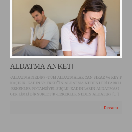
ALDATMA ANKETİ
-ALDATMA NEDİR? -TÜM ALDATMALAR CAN SIKAR Ve KEYİF
KAÇIRIR -KADIN Ve ERKEĞİN ALDATMA NEDENLERİ FARKLI
-ERKEKLER POTANSİYEL SUÇLU -KADINLARIN ALDATMASI
GERİLİMLİ BİR SÜREÇTİR -ERKEKLER NEDEN ALDATIR?
[…]
Devamı