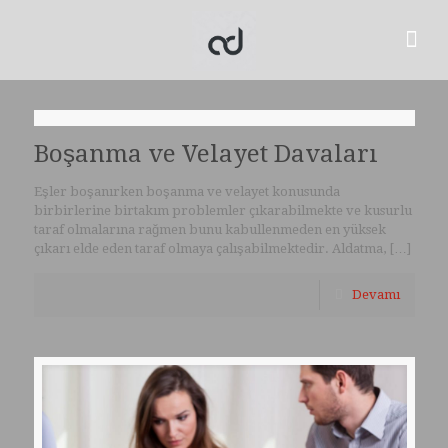
Boşanma ve Velayet Davaları
Eşler boşanırken boşanma ve velayet konusunda
birbirlerine birtakım problemler çıkarabilmekte ve kusurlu
taraf olmalarına rağmen bunu kabullenmeden en yüksek
çıkarı elde eden taraf olmaya çalışabilmektedir. Aldatma,
[…]
Devamı