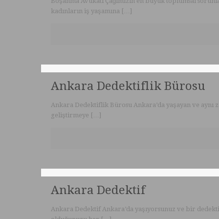
Boşanma Avukatı Çağımızın en büyük toplumsal sorunlar
kadınların iş yaşamına
[…]
Ankara Dedektiflik Bürosu
Ankara Dedektiflik Bürosu Ankara’da yaşayan ve aynı za
geliştirmeye
[…]
Ankara Dedektif
Ankara Dedektif Ankara’da yaşıyorsunuz ve bir dedektife 