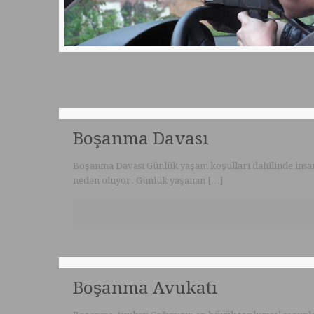
Boşanma Davası
Boşanma Davası Günlük yaşam koşulları dahilinde insanlar
neden oluyor. Günlük yaşanan
[…]
Boşanma Avukatı