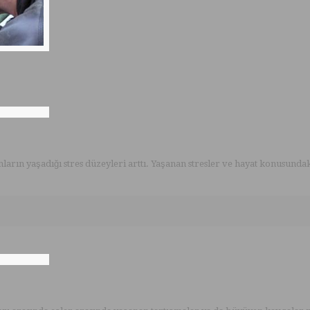
ın yaşadığı stres düzeyleri arttı. Yaşanan stresler ve hayat konusundaki s