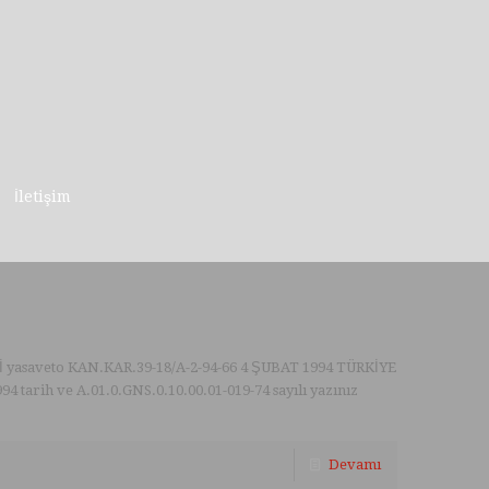
İletişim
yasaveto KAN.KAR.39-18/A-2-94-66 4 ŞUBAT 1994 TÜRKİYE
rih ve A.01.0.GNS.0.10.00.01-019-74 sayılı yazınız
Devamı