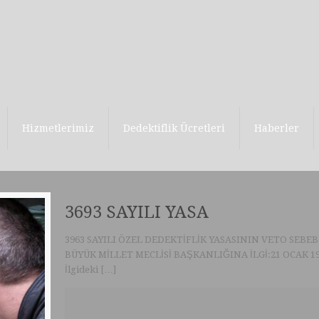
Hizmetlerimiz
Dedektiflik Ücretleri
Haberler
3693 SAYILI YASA
3963 SAYILI ÖZEL DEDEKTİFLİK YASASININ VETO SEBEBİ 
BÜYÜK MİLLET MECLİSİ BAŞKANLIĞINA İLGİ:21 OCAK 1994 ta
İlgideki
[…]