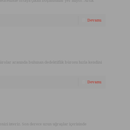
ticesinde ortaya çıkan boşanmalar yer alıyor. Artık
Devamı
ürolar arasında bulunan dedektiflik bürosu hızla kendini
Devamı
nizi isteriz. Son derece uzun uğraşlar içerisinde