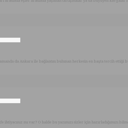
ı arasında eşler arasında yaşanan tartışmalar ya da büyüyen kavgalar ne
manda da Ankara ile bağlantısı bulunan herkesin en başta tercih ettiği b
ihtiyacınız mı var? O halde bu yazımızı sizler için hazırladığımızı bilme